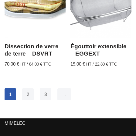
Dissection de verre
Égouttoir extensible
de terre – DSVRT
– EGGEXT
70,00
€
19,00
€
HT /
84,00
€
TTC
HT /
22,80
€
TTC
1
2
3
→
MIMELEC