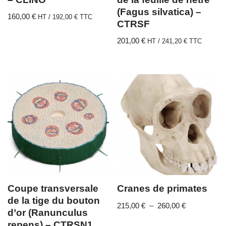
(Fagus silvatica) –
160,00
€
HT /
192,00
€
TTC
CTRSF
201,00
€
HT /
241,20
€
TTC
Coupe transversale
Cranes de primates
de la tige du bouton
215,00
€
–
260,00
€
d’or (Ranunculus
repens) – CTRSN1