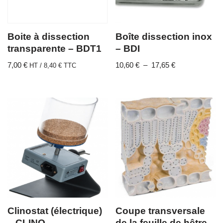
Boite à dissection
Boîte dissection inox
transparente – BDT1
– BDI
7,00
€
10,60
€
–
17,65
€
HT /
8,40
€
TTC
Clinostat (électrique)
Coupe transversale
– CLINO
de la feuille de hêtre