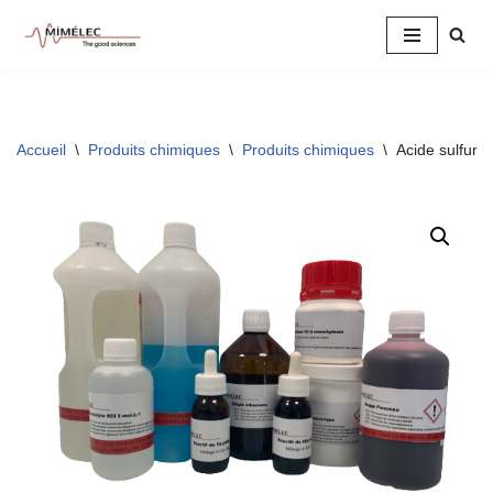
Aller
au
contenu
Accueil
\
Produits chimiques
\
Produits chimiques
\
Acide sulfuri