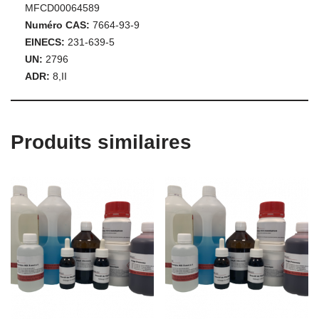
MFCD00064589
Numéro CAS:
7664-93-9
EINECS:
231-639-5
UN:
2796
ADR:
8,II
Produits similaires