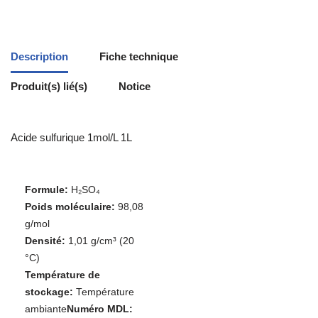
Description
Fiche technique
Produit(s) lié(s)
Notice
Acide sulfurique 1mol/L 1L
Formule:
H₂SO₄
Poids moléculaire:
98,08
g/mol
Densité:
1,01 g/cm³ (20
°C)
Température de
stockage:
Température
ambiante
Numéro MDL: