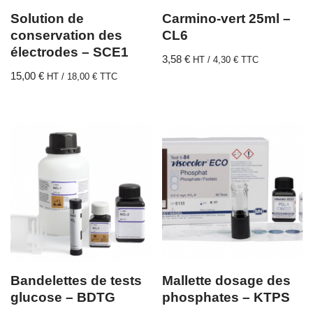
Solution de
Carmino-vert 25ml –
conservation des
CL6
électrodes – SCE1
3,58
€
HT /
4,30
€
TTC
15,00
€
HT /
18,00
€
TTC
Bandelettes de tests
Mallette dosage des
glucose – BDTG
phosphates – KTPS