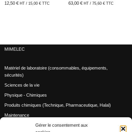
12,50
€
63,00
€
HT /
15,00
€
TTC
HT /
75,60
€
TTC
MIMELEC
Matériel de laboratoire (consommables, équipements,
sécurités)
Sciences de la vie
Physique - Chimiques
Produits chimiques (Technique, Pharmaceutique, Halal)
Maintenance
Gérer le consentement aux
Métrologie (Cofrac / Dakks)