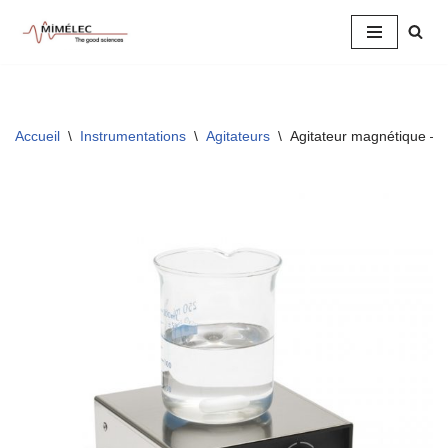
Aller
au
contenu
Accueil
\
Instrumentations
\
Agitateurs
\
Agitateur magnétique –