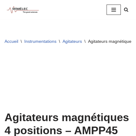
Aller
au
contenu
Accueil
\
Instrumentations
\
Agitateurs
\
Agitateurs magnétiques 
Agitateurs magnétiques
4 positions – AMPP45