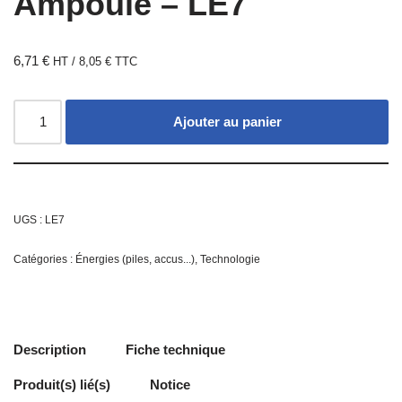
Ampoule – LE7
6,71
€
HT /
8,05
€
TTC
Ajouter au panier
UGS :
LE7
Catégories :
Énergies (piles, accus...)
,
Technologie
Description
Fiche technique
Produit(s) lié(s)
Notice