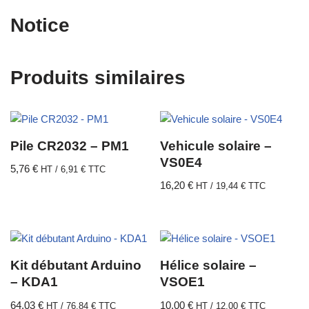
Notice
Produits similaires
Pile CR2032 – PM1
Vehicule solaire –
VS0E4
5,76
€
HT /
6,91
€
TTC
16,20
€
HT /
19,44
€
TTC
Kit débutant Arduino
Hélice solaire –
– KDA1
VSOE1
64,03
€
10,00
€
HT /
76,84
€
TTC
HT /
12,00
€
TTC