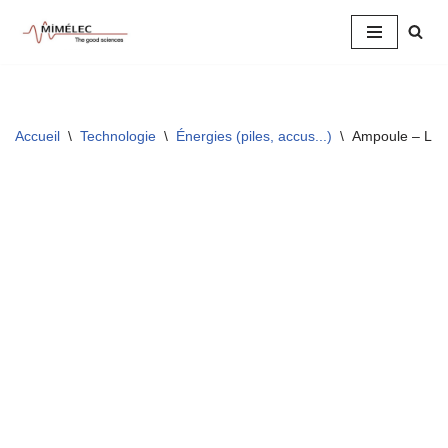
Aller
au
contenu
Accueil
\
Technologie
\
Énergies (piles, accus...)
\
Ampoule – LE