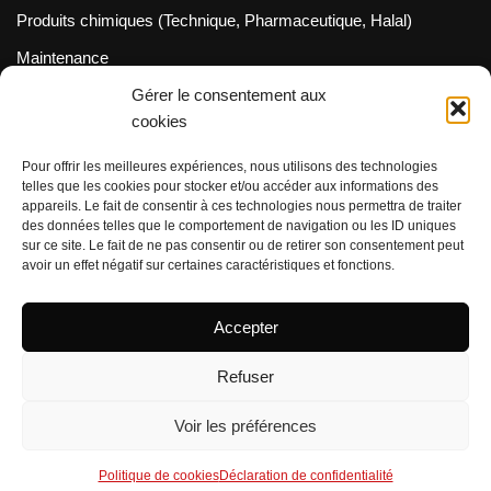
Produits chimiques (Technique, Pharmaceutique, Halal)
Maintenance
Métrologie (Cofrac / Dakks)
Gérer le consentement aux
cookies
Neve
| Propulsé par
WordPress
Pour offrir les meilleures expériences, nous utilisons des technologies
INFORMATION
telles que les cookies pour stocker et/ou accéder aux informations des
appareils. Le fait de consentir à ces technologies nous permettra de traiter
Spécifications/FDS
des données telles que le comportement de navigation ou les ID uniques
sur ce site. Le fait de ne pas consentir ou de retirer son consentement peut
Frais de livraison
avoir un effet négatif sur certaines caractéristiques et fonctions.
Protection des données
Accepter
Politique relative aux retours
Conditions générales de vente et de livraison
Refuser
Suivez nous !
Voir les préférences
LinkedIn
Politique de cookies
Déclaration de confidentialité