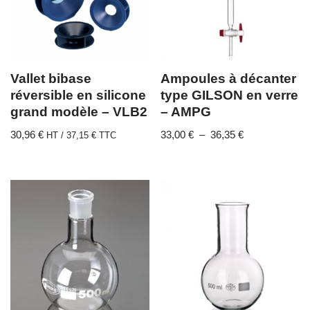
Vallet bibase
Ampoules à décanter
réversible en silicone
type GILSON en verre
grand modèle – VLB2
– AMPG
30,96
€
33,00
€
–
36,35
€
HT /
37,15
€
TTC