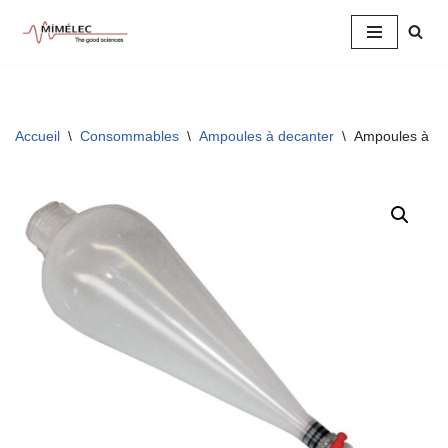
Aller
au
contenu
Accueil
\
Consommables
\
Ampoules à decanter
\
Ampoules à d