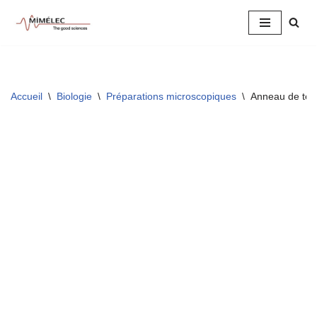
Aller
au
contenu
Accueil
\
Biologie
\
Préparations microscopiques
\
Anneau de tén