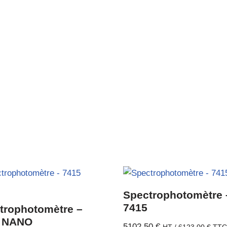
Spectrophotomètre 
7415
trophotomètre –
 NANO
5102,50
€
HT /
6123,00
€
TT