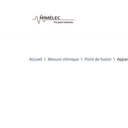
Aller
au
contenu
Accueil
\
Mesure chimique
\
Point de fusion
\
Appar