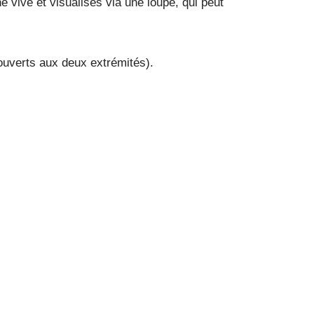
 vive et visualisés via une loupe, qui peut
ouverts aux deux extrémités).