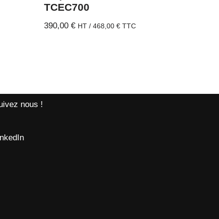
TCEC700
390,00
€
HT /
468,00
€
TTC
uivez nous !
inkedIn