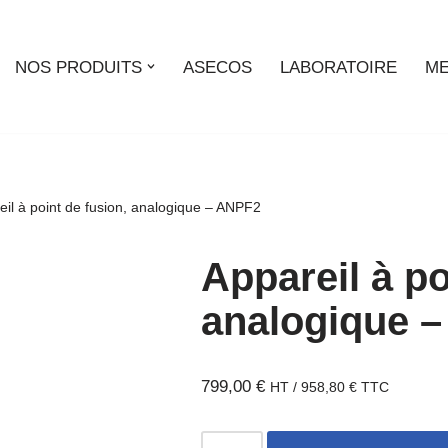
NOS PRODUITS
ASECOS
LABORATOIRE
ME
eil à point de fusion, analogique – ANPF2
Appareil à po
analogique 
799,00
€
HT /
958,80
€
TTC