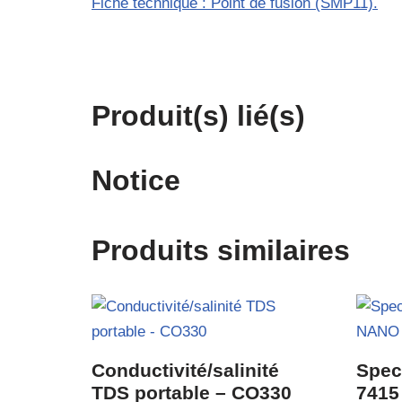
Fiche technique : Point de fusion (SMP11).
Produit(s) lié(s)
Notice
Produits similaires
Conductivité/salinité
Spec
TDS portable – CO330
7415