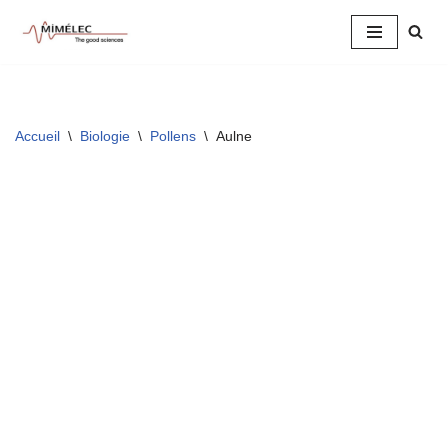
Aller
au
contenu
Accueil
\
Biologie
\
Pollens
\
Aulne