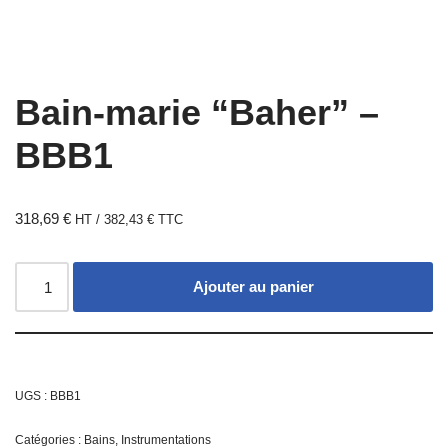
Bain-marie “Baher” –
BBB1
318,69
€
HT /
382,43
€
TTC
Ajouter au panier
UGS :
BBB1
Catégories :
Bains
,
Instrumentations