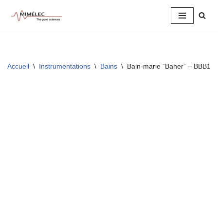
Aller
au
contenu
Accueil
\
Instrumentations
\
Bains
\
Bain-marie “Baher” – BBB1