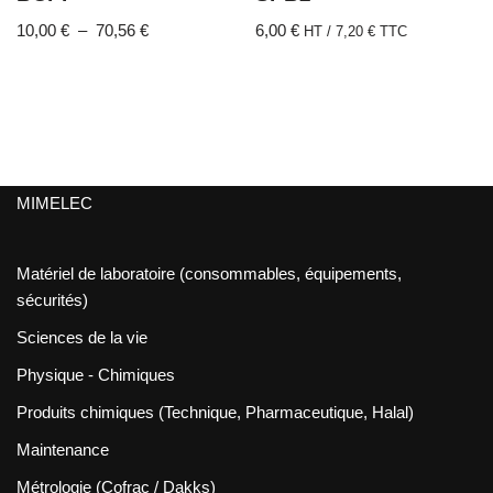
10,00
€
–
70,56
€
6,00
€
HT /
7,20
€
TTC
MIMELEC
Matériel de laboratoire (consommables, équipements,
sécurités)
Sciences de la vie
Physique - Chimiques
Produits chimiques (Technique, Pharmaceutique, Halal)
Maintenance
Métrologie (Cofrac / Dakks)