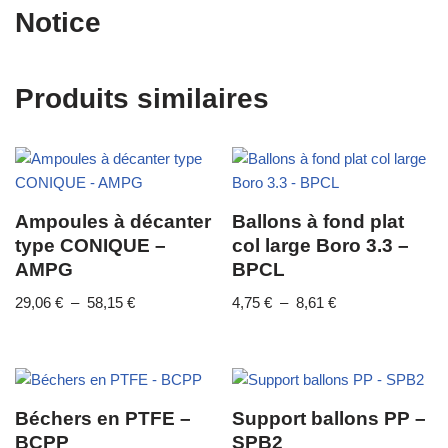
Notice
Produits similaires
Ampoules à décanter
Ballons à fond plat
type CONIQUE –
col large Boro 3.3 –
AMPG
BPCL
29,06
€
–
58,15
€
4,75
€
–
8,61
€
Béchers en PTFE –
Support ballons PP –
BCPP
SPB2