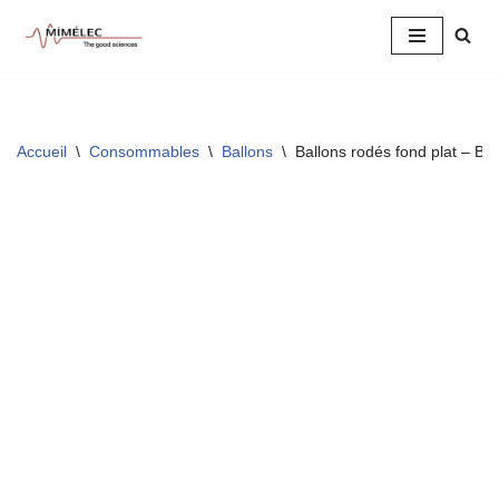
Aller
au
contenu
Accueil
\
Consommables
\
Ballons
\
Ballons rodés fond plat – BL