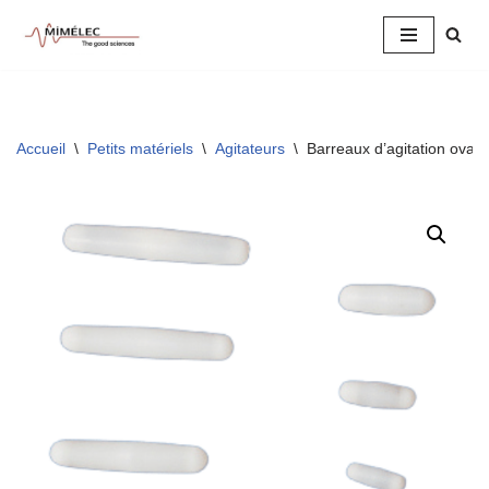
Aller
au
contenu
Accueil
\
Petits matériels
\
Agitateurs
\
Barreaux d’agitation oval