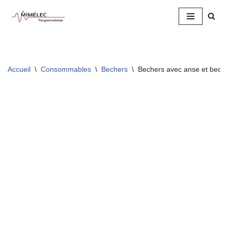
Aller
au
contenu
Accueil
\
Consommables
\
Bechers
\
Bechers avec anse et bec c