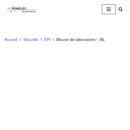
Aller
au
contenu
Accueil
\
Sécurité
\
EPI
\
Blouse de laboratoire – BL