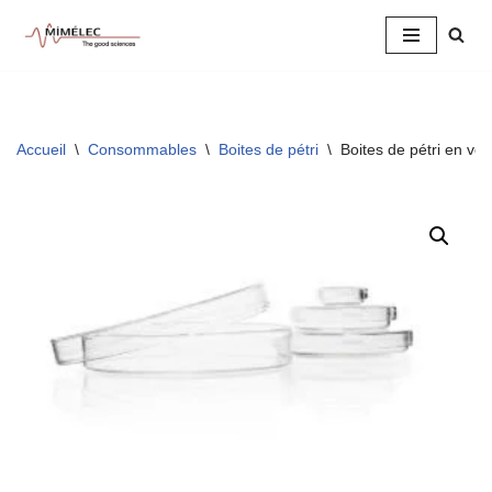
Aller
au
contenu
Accueil
\
Consommables
\
Boites de pétri
\
Boites de pétri en ve