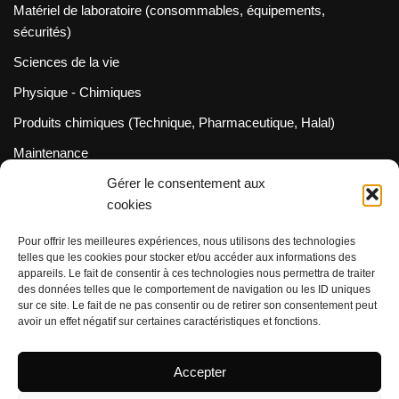
Matériel de laboratoire (consommables, équipements,
sécurités)
Sciences de la vie
Physique - Chimiques
Produits chimiques (Technique, Pharmaceutique, Halal)
Maintenance
Métrologie (Cofrac / Dakks)
Gérer le consentement aux
cookies
Neve
| Propulsé par
WordPress
Pour offrir les meilleures expériences, nous utilisons des technologies
INFORMATION
telles que les cookies pour stocker et/ou accéder aux informations des
appareils. Le fait de consentir à ces technologies nous permettra de traiter
Spécifications/FDS
des données telles que le comportement de navigation ou les ID uniques
sur ce site. Le fait de ne pas consentir ou de retirer son consentement peut
Frais de livraison
avoir un effet négatif sur certaines caractéristiques et fonctions.
Protection des données
Accepter
Politique relative aux retours