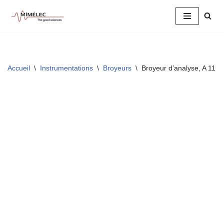
Aller
au
contenu
Accueil
\
Instrumentations
\
Broyeurs
\
Broyeur d’analyse, A 11 b