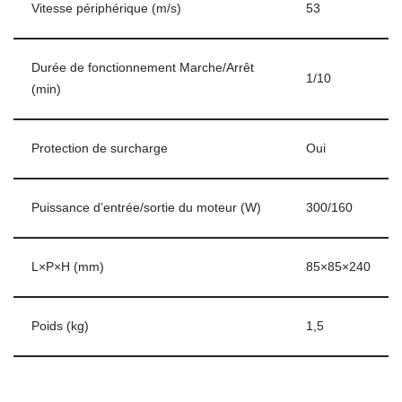
Vitesse périphérique (m/s)
53
Durée de fonctionnement Marche/Arrêt
1/10
(min)
Protection de surcharge
Oui
Puissance d’entrée/sortie du moteur (W)
300/160
L×P×H (mm)
85×85×240
Poids (kg)
1,5