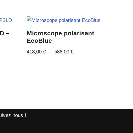
ED –
Microscope polarisant
EcoBlue
418,00
€
–
588,00
€
uivez nous !