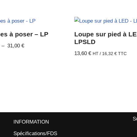
es à poser – LP
Loupe sur pied à L
LPSLD
–
31,00
€
13,60
€
HT /
16,32
€
TTC
S
INFORMATION
Spécifications/FDS