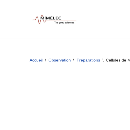
Aller
au
contenu
Accueil
\
Observation
\
Préparations
\
Cellules de