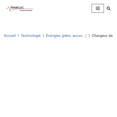
Aller
au
contenu
Accueil
\
Technologie
\
Énergies (piles, accus...)
\
Chargeur de p