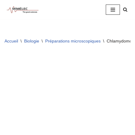
Aller
au
contenu
Accueil
\
Biologie
\
Préparations microscopiques
\
Chlamydomon