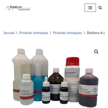
Aller
au
contenu
Accueil
\
Produits chimiques
\
Produits chimiques
\
Dichloro-4-(