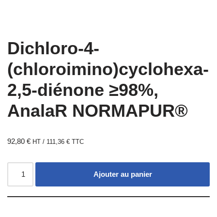
Dichloro-4-
(chloroimino)cyclohexa-
2,5-diénone ≥98%,
AnalaR NORMAPUR®
92,80
€
HT /
111,36
€
TTC
Ajouter au panier