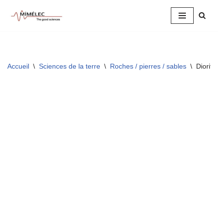
Aller
au
contenu
Accueil
\
Sciences de la terre
\
Roches / pierres / sables
\
Diorite