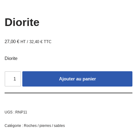
Diorite
27,00
€
HT /
32,40
€
TTC
Diorite
Ajouter au panier
UGS :
RNP11
Catégorie :
Roches / pierres / sables