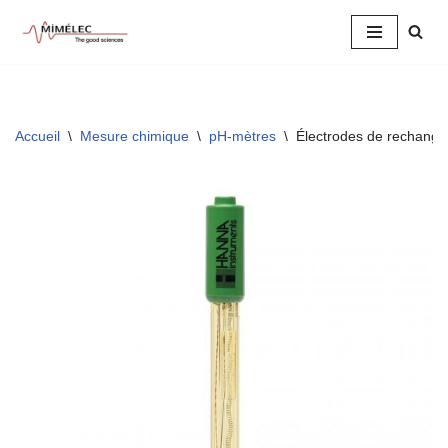
Aller
au
contenu
Accueil
\
Mesure chimique
\
pH-mètres
\
Électrodes de rechange