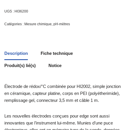
UGS :
HI36200
Catégories :
Mesure chimique
,
pH-mètres
Description
Fiche technique
Produit(s) lié(s)
Notice
Électrode de rédox/°C combinée pour HI2002, simple jonction
en céramique, capteur platine, corps en PEI (polyétherimide),
remplissage gel, connecteur 3,5 mm et câble 1 m.
Les nouvelles électrodes conçues pour edge sont aussi
innovantes que l’instrument lui-même. Munies d’une puce
électronique, elles ont en mémoire type de la sonde, données