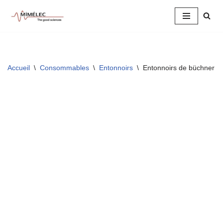
Aller
au
contenu
Accueil
\
Consommables
\
Entonnoirs
\
Entonnoirs de büchner e