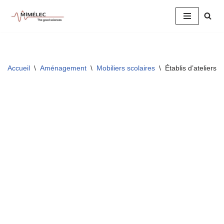
Aller
au
contenu
Accueil
\
Aménagement
\
Mobiliers scolaires
\
Établis d’ateliers 