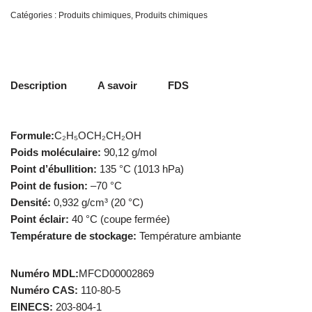
Catégories :
Produits chimiques
,
Produits chimiques
Description
A savoir
FDS
Formule:
C₂H₅OCH₂CH₂OH
Poids moléculaire:
90,12 g/mol
Point d’ébullition:
135 °C (1013 hPa)
Point de fusion:
–70 °C
Densité:
0,932 g/cm³ (20 °C)
Point éclair:
40 °C (coupe fermée)
Température de stockage:
Température ambiante
Numéro MDL:
MFCD00002869
Numéro CAS:
110-80-5
EINECS:
203-804-1