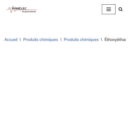
Aller
au
contenu
Accueil
\
Produits chimiques
\
Produits chimiques
\
Éthoxyéthan