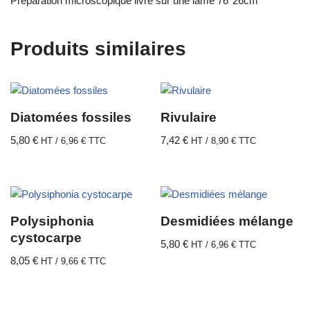
Préparation microscopique livré sur une lame 76*26cm
Produits similaires
Diatomées fossiles
Rivulaire
5,80
€
7,42
€
HT /
6,96
€
TTC
HT /
8,90
€
TTC
Polysiphonia
Desmidiées mélange
cystocarpe
5,80
€
HT /
6,96
€
TTC
8,05
€
HT /
9,66
€
TTC