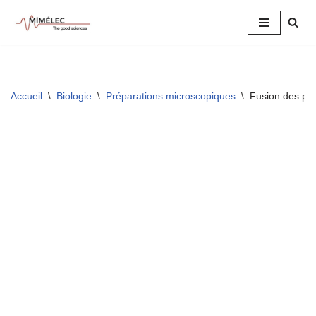
Aller
au
contenu
Accueil
\
Biologie
\
Préparations microscopiques
\
Fusion des pro