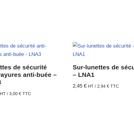
ttes de sécurité
Sur-lunettes de sécu
rayures anti-buée –
– LNA1
3
2,45
€
HT /
2,94
€
TTC
HT /
3,00
€
TTC