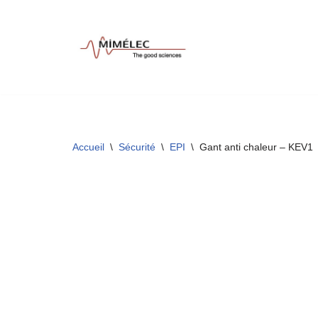
Aller
au
contenu
Accueil
\
Sécurité
\
EPI
\
Gant anti chaleur – KEV1