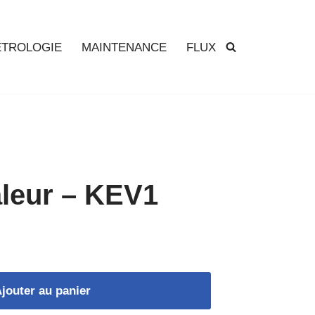
TROLOGIE
MAINTENANCE
FLUX
aleur – KEV1
jouter au panier