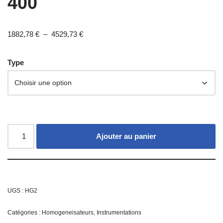
400
1882,78
€
–
4529,73
€
Type
Ajouter au panier
UGS :
HG2
Catégories :
Homogeneisateurs
,
Instrumentations