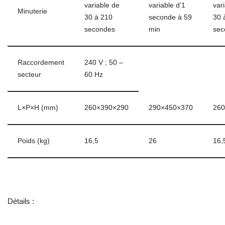
variable de
variable d’1
var
Minuterie
30 à 210
seconde à 59
30 
secondes
min
sec
Raccordement
240 V ; 50 –
secteur
60 Hz
L×P×H (mm)
260×390×290
290×450×370
260
Poids (kg)
16,5
26
16,
Détails :