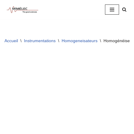
Aller
au
contenu
Accueil
\
Instrumentations
\
Homogeneisateurs
\
Homogénéiseurs