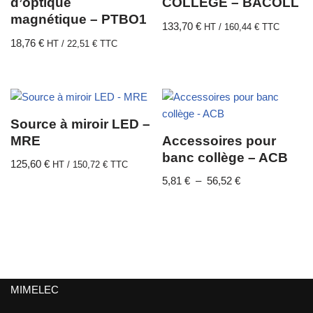
d’optique
COLLÈGE – BACOLL
magnétique – PTBO1
133,70
€
HT /
160,44
€
TTC
18,76
€
HT /
22,51
€
TTC
Source à miroir LED –
MRE
Accessoires pour
banc collège – ACB
125,60
€
HT /
150,72
€
TTC
5,81
€
–
56,52
€
MIMELEC