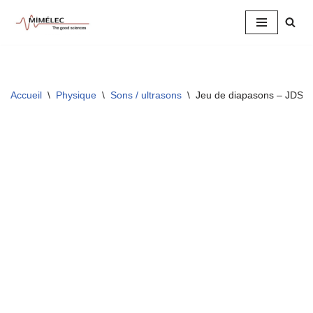
Aller
au
contenu
Accueil
\
Physique
\
Sons / ultrasons
\
Jeu de diapasons – JDSP