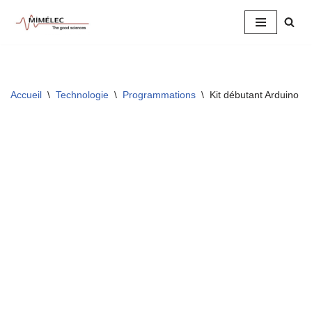
Aller
au
contenu
Accueil
\
Technologie
\
Programmations
\
Kit débutant Arduino –