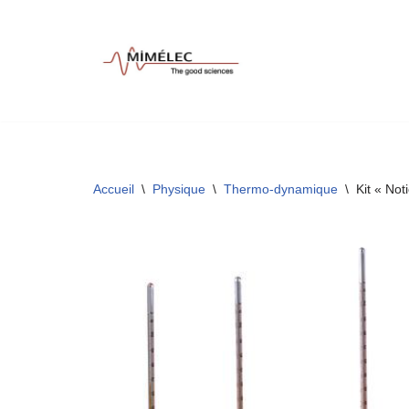
Aller
au
contenu
Accueil
\
Physique
\
Thermo-dynamique
\
Kit « No