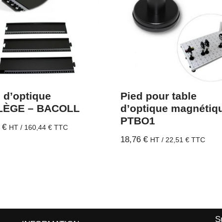
 d’optique
Pied pour table
LÈGE – BACOLL
d’optique magnétiq
PTBO1
0
€
HT /
160,44
€
TTC
18,76
€
HT /
22,51
€
TTC
S