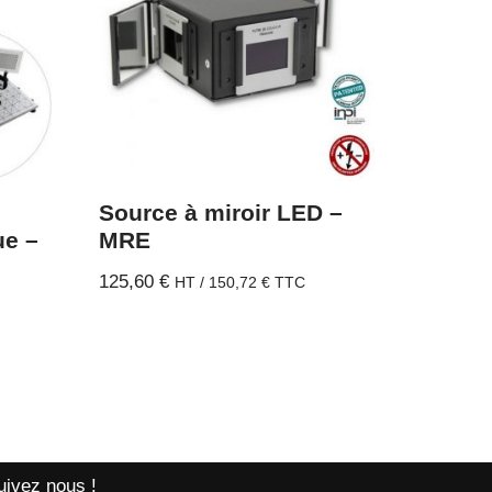
Source à miroir LED –
ue –
MRE
125,60
€
HT /
150,72
€
TTC
uivez nous !