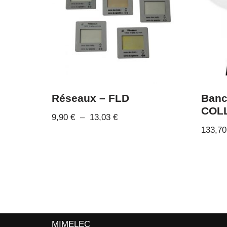
Réseaux – FLD
Banc
COL
9,90
€
–
13,03
€
133,7
MIMELEC