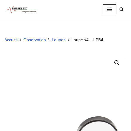
Aller
au
contenu
Accueil
\
Observation
\
Loupes
\
Loupe x4 – LPB4