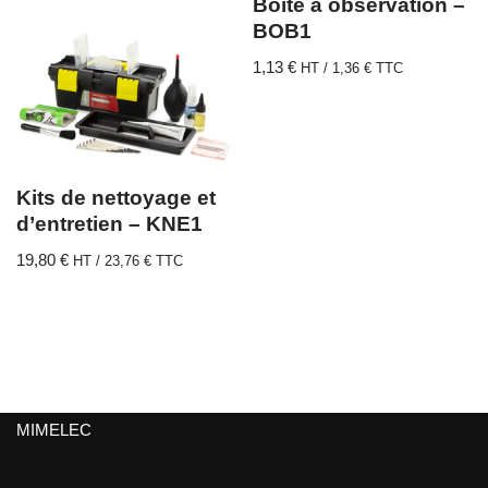
Boite à observation –
BOB1
1,13
€
HT /
1,36
€
TTC
Kits de nettoyage et
d’entretien – KNE1
19,80
€
HT /
23,76
€
TTC
MIMELEC