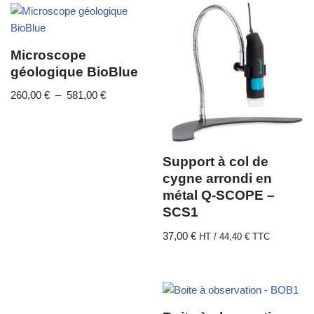
Microscope
géologique BioBlue
260,00
€
–
581,00
€
Support à col de
cygne arrondi en
métal Q-SCOPE –
SCS1
37,00
€
HT /
44,40
€
TTC