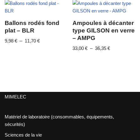
Ballons rodés fond
Ampoules à décanter
plat – BLR
type GILSON en verre
– AMPG
9,98
€
–
11,70
€
33,00
€
–
36,35
€
MIMELEC
Matériel de laboratoire (consommables, équipements,
sécurités)
Sciences de la vie