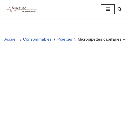
Aller
au
contenu
Accueil
\
Consommables
\
Pipettes
\
Micropipettes capillaires –