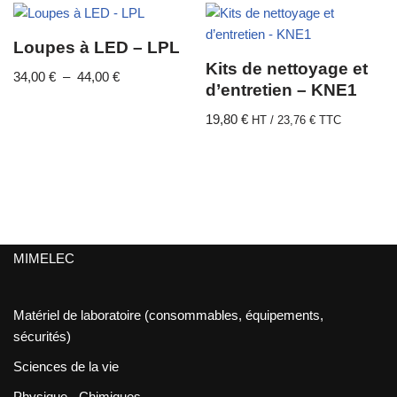
Loupes à LED – LPL
Kits de nettoyage et
34,00
€
–
44,00
€
d’entretien – KNE1
19,80
€
HT /
23,76
€
TTC
MIMELEC
Matériel de laboratoire (consommables, équipements,
sécurités)
Sciences de la vie
Physique - Chimiques