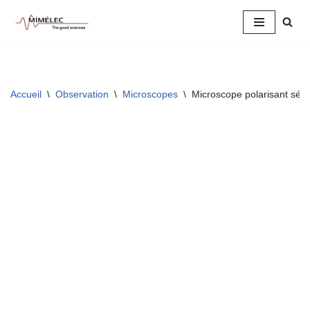
Aller
au
contenu
Accueil
\
Observation
\
Microscopes
\
Microscope polarisant sé