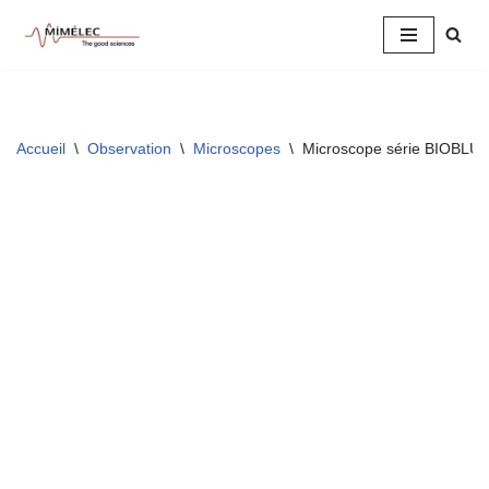
Aller
au
contenu
Accueil
\
Observation
\
Microscopes
\
Microscope série BIOBLU