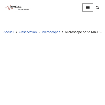
Aller
au
contenu
Accueil
\
Observation
\
Microscopes
\
Microscope série MICRO