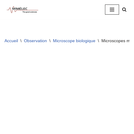
Aller
au
contenu
Accueil
\
Observation
\
Microscope biologique
\
Microscopes mon