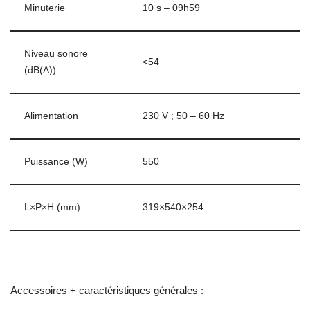
Minuterie
10 s – 09h59
Niveau sonore
<54
(dB(A))
Alimentation
230 V ; 50 – 60 Hz
Puissance (W)
550
L×P×H (mm)
319×540×254
Accessoires + caractéristiques générales :