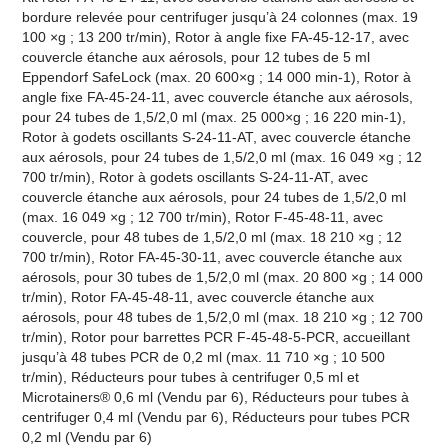
bordure relevée pour centrifuger jusqu’à 24 colonnes (max. 19
100 ×g ; 13 200 tr/min), Rotor à angle fixe FA-45-12-17, avec
couvercle étanche aux aérosols, pour 12 tubes de 5 ml
Eppendorf SafeLock (max. 20 600×g ; 14 000 min-1), Rotor à
angle fixe FA-45-24-11, avec couvercle étanche aux aérosols,
pour 24 tubes de 1,5/2,0 ml (max. 25 000×g ; 16 220 min-1),
Rotor à godets oscillants S-24-11-AT, avec couvercle étanche
aux aérosols, pour 24 tubes de 1,5/2,0 ml (max. 16 049 ×g ; 12
700 tr/min), Rotor à godets oscillants S-24-11-AT, avec
couvercle étanche aux aérosols, pour 24 tubes de 1,5/2,0 ml
(max. 16 049 ×g ; 12 700 tr/min), Rotor F-45-48-11, avec
couvercle, pour 48 tubes de 1,5/2,0 ml (max. 18 210 ×g ; 12
700 tr/min), Rotor FA-45-30-11, avec couvercle étanche aux
aérosols, pour 30 tubes de 1,5/2,0 ml (max. 20 800 ×g ; 14 000
tr/min), Rotor FA-45-48-11, avec couvercle étanche aux
aérosols, pour 48 tubes de 1,5/2,0 ml (max. 18 210 ×g ; 12 700
tr/min), Rotor pour barrettes PCR F-45-48-5-PCR, accueillant
jusqu’à 48 tubes PCR de 0,2 ml (max. 11 710 ×g ; 10 500
tr/min), Réducteurs pour tubes à centrifuger 0,5 ml et
Microtainers® 0,6 ml (Vendu par 6), Réducteurs pour tubes à
centrifuger 0,4 ml (Vendu par 6), Réducteurs pour tubes PCR
0,2 ml (Vendu par 6)