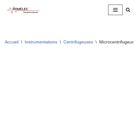
Aller
au
contenu
Accueil
\
Instrumentations
\
Centrifugeuses
\
Microcentrifugeuse,