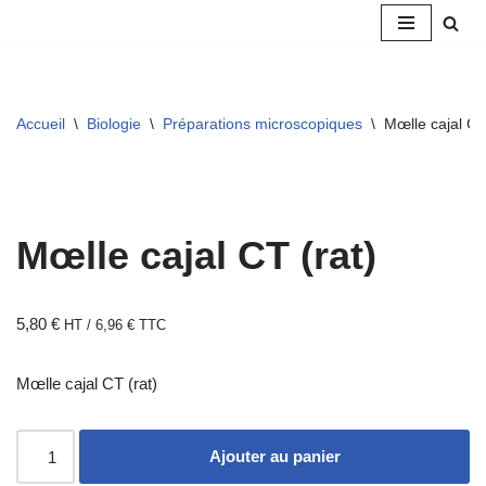
Aller
au
contenu
Accueil
\
Biologie
\
Préparations microscopiques
\
Mœlle cajal CT
Mœlle cajal CT (rat)
5,80
€
HT /
6,96
€
TTC
Mœlle cajal CT (rat)
Ajouter au panier