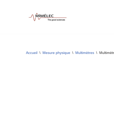
Aller
au
contenu
Accueil
\
Mesure physique
\
Multimètres
\
Multimèt