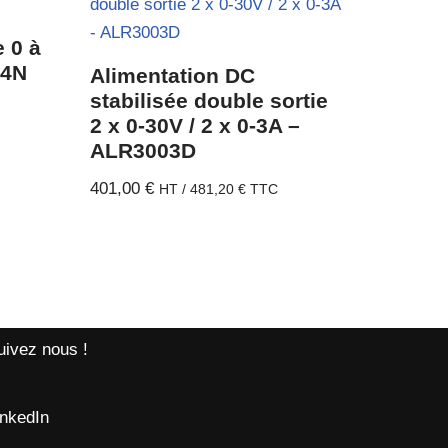
e 0 à
24N
Alimentation DC
stabilisée double sortie
2 x 0-30V / 2 x 0-3A –
ALR3003D
401,00
€
HT /
481,20
€
TTC
uivez nous !
inkedIn