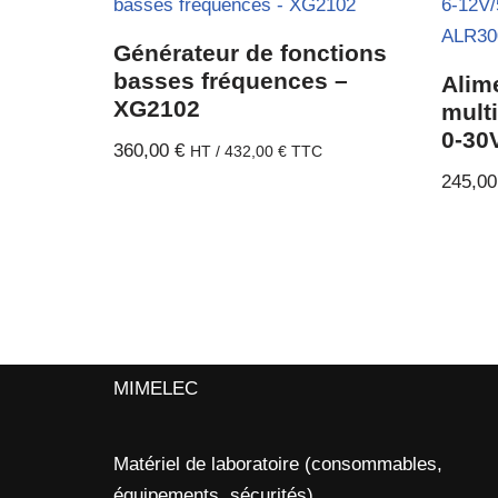
Générateur de fonctions
basses fréquences –
Alime
XG2102
mult
0-30
360,00
€
HT /
432,00
€
TTC
245,0
MIMELEC
Matériel de laboratoire (consommables,
équipements, sécurités)