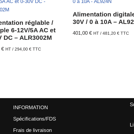
Alimentation digital
30V / 0 à 10A – AL9
ntation réglable /
iple 6-12V/5A AC et
401,00
€
HT /
481,20
€
TTC
V DC – ALR3002M
0
€
HT /
294,00
€
TTC
S
INFORMATION
Spécifications/FDS
L
Frais de livraison