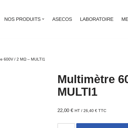
NOS PRODUITS
ASECOS
LABORATOIRE
ME
re 600V / 2 MΩ – MULTI1
Multimètre 6
MULTI1
22,00
€
HT /
26,40
€
TTC