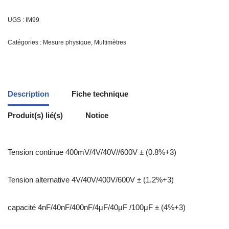
UGS :
IM99
Catégories :
Mesure physique
,
Multimètres
Description
Fiche technique
Produit(s) lié(s)
Notice
Tension continue 400mV/4V/40V//600V ± (0.8%+3)
Tension alternative 4V/40V/400V/600V ± (1.2%+3)
capacité 4nF/40nF/400nF/4μF/40μF /100μF ± (4%+3)