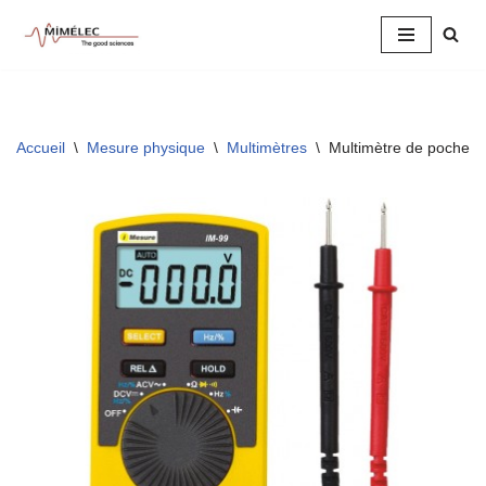
Aller
au
contenu
Accueil
\
Mesure physique
\
Multimètres
\
Multimètre de poche 4