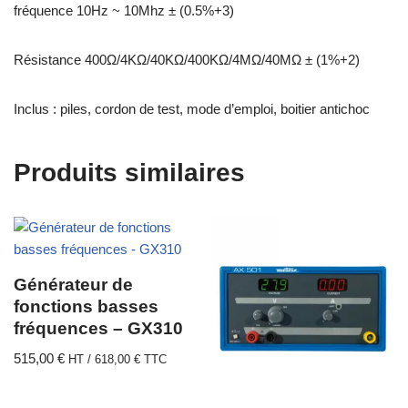
fréquence 10Hz ~ 10Mhz ± (0.5%+3)
Résistance 400Ω/4KΩ/40KΩ/400KΩ/4MΩ/40MΩ ± (1%+2)
Inclus : piles, cordon de test, mode d’emploi, boitier antichoc
Produits similaires
Générateur de
fonctions basses
fréquences – GX310
515,00
€
HT /
618,00
€
TTC