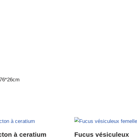
e 76*26cm
cton à ceratium
Fucus vésiculeux