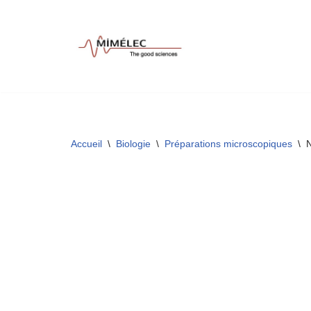
Aller
au
contenu
Accueil
\
Biologie
\
Préparations microscopiques
\
N