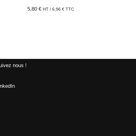
5,80
€
HT /
6,96
€
TTC
uivez nous !
inkedIn