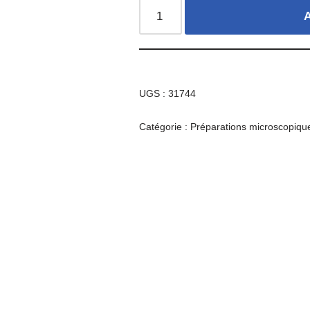
A
UGS :
31744
Catégorie :
Préparations microscopiqu