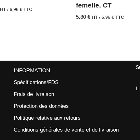
femelle, CT
HT /
6,96
€
TTC
5,80
€
HT /
6,96
€
TTC
S
INFORMATION
Spécifications/FDS
L
Frais de livraison
Protection des données
Politique relative aux retours
Conditions générales de vente et de livraison