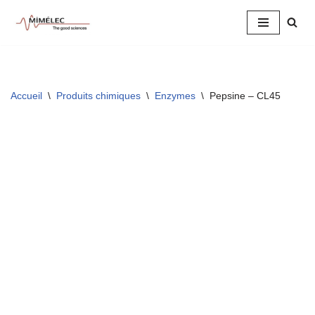
Aller
au
contenu
Accueil
\
Produits chimiques
\
Enzymes
\
Pepsine – CL45