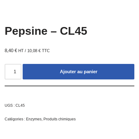
Pepsine – CL45
8,40
€
HT /
10,08
€
TTC
Ajouter au panier
UGS :
CL45
Catégories :
Enzymes
,
Produits chimiques