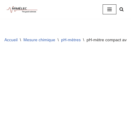
Aller
au
contenu
Accueil
\
Mesure chimique
\
pH-mètres
\
pH-mètre compact ave