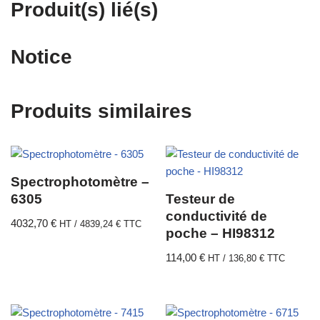
Produit(s) lié(s)
Notice
Produits similaires
Spectrophotomètre –
6305
Testeur de
conductivité de
4032,70
€
HT /
4839,24
€
TTC
poche – HI98312
114,00
€
HT /
136,80
€
TTC