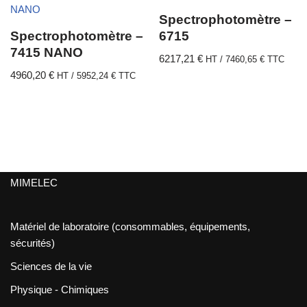
Spectrophotomètre –
Spectrophotomètre –
6715
7415 NANO
6217,21
€
HT /
7460,65
€
TTC
4960,20
€
HT /
5952,24
€
TTC
MIMELEC
Matériel de laboratoire (consommables, équipements,
sécurités)
Sciences de la vie
Physique - Chimiques