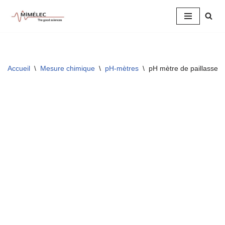
Aller
au
contenu
Accueil
\
Mesure chimique
\
pH-mètres
\
pH mètre de paillasse