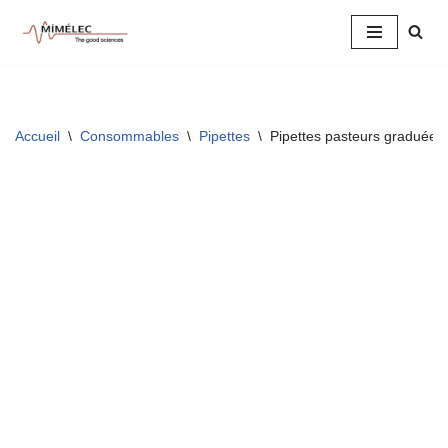
Aller
au
contenu
Accueil
\
Consommables
\
Pipettes
\
Pipettes pasteurs graduées