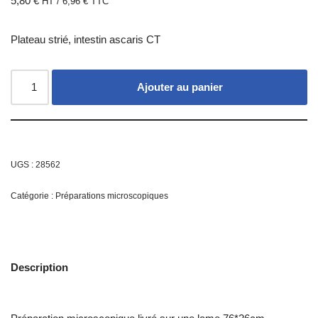
5,80
€
HT /
6,96
€
TTC
Plateau strié, intestin ascaris CT
Ajouter au panier
UGS :
28562
Catégorie :
Préparations microscopiques
Description