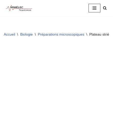
Aller
au
contenu
Accueil
\
Biologie
\
Préparations microscopiques
\
Plateau strié, 