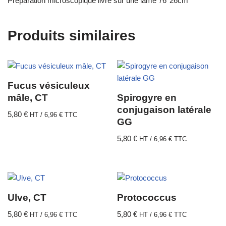
Préparation microscopique livré sur une lame 76*26cm
Produits similaires
Fucus vésiculeux
mâle, CT
Spirogyre en
conjugaison latérale
5,80
€
HT /
6,96
€
TTC
GG
5,80
€
HT /
6,96
€
TTC
Ulve, CT
Protococcus
5,80
€
5,80
€
HT /
6,96
€
TTC
HT /
6,96
€
TTC