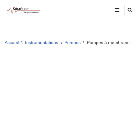
Aller
au
contenu
Accueil
\
Instrumentations
\
Pompes
\
Pompes à membrane – P