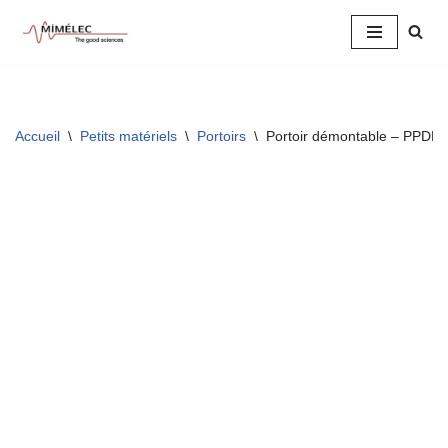
Aller
au
contenu
Accueil
\
Petits matériels
\
Portoirs
\
Portoir démontable – PPDE