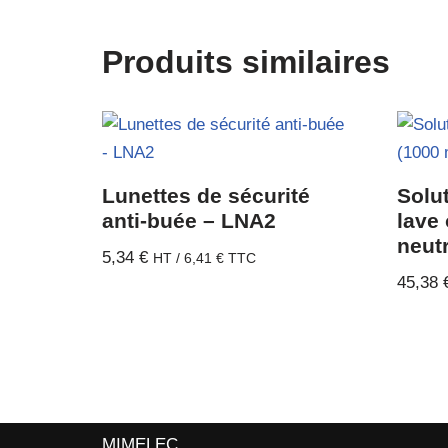
Produits similaires
Lunettes de sécurité
Solut
anti-buée – LNA2
lave 
neut
5,34
€
HT /
6,41
€
TTC
45,38
MIMELEC