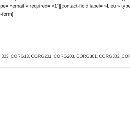
ype= »email » required= »1″][contact-field label= »Lieu » type
-form]
G 303, CORG13, CORG201, CORG203, CORG301, CORG303, C