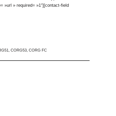
= »url » required= »1″][contact-field
ORG51, CORG53, CORG FC