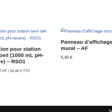
Panneau d’affichag
mural – AF
ion pour station
oeil (1000 mL pH-
5,40
€
re) – RSO1
€
HT /
54,46
€
TTC
S