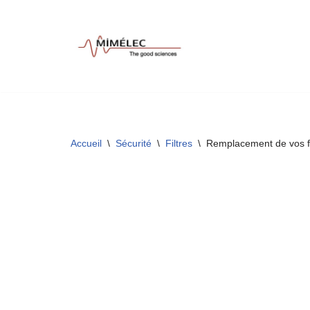
Aller
au
contenu
Accueil
\
Sécurité
\
Filtres
\
Remplacement de vos fi