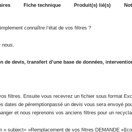
aires
Fiche technique
Produit(s) lié(s)
Not
mplement connaître l’état de vos filtres ?
r nous.
on de devis, transfert d’une base de données, interventio
os filtres. Ensuite vous recevrez un fichier sous format Exce
s dates de péremptionpassé un devis vous sera envoyé pour
nger et nous reprenons vos anciens filtres pour un recyclag
om » subject= »Remplacement de vos filtres DEMANDE »][co