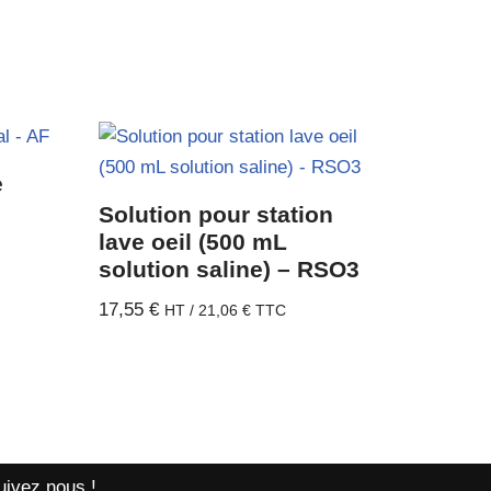
e
Solution pour station
lave oeil (500 mL
solution saline) – RSO3
17,55
€
HT /
21,06
€
TTC
uivez nous !